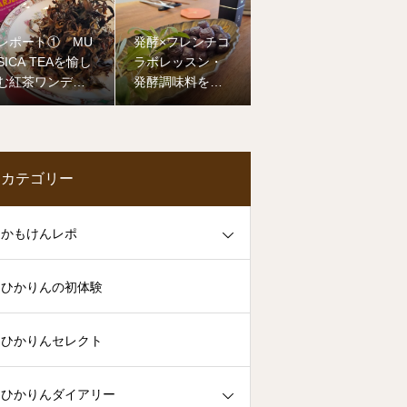
レポート① MU
発酵×フレンチコ
SICA TEAを愉し
ラボレッスン・
む紅茶ワンデー
発酵調味料を活
セミナー
かしたフランス
料理教室
カテゴリー
かもけんレポ
ひかりんの初体験
ひかりんセレクト
ひかりんダイアリー