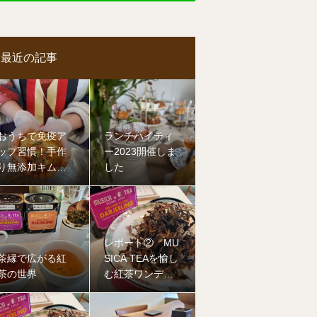
最近の記事
おうちで免疫ア
ランチハイティ
ップ習慣！手作
ー2023開催しま
り無添加キムチ
した
教室スタート
レポート② MU
茶縁で広がる紅
SICA TEAを愉し
茶の世界
む紅茶ワンデー
セミナー